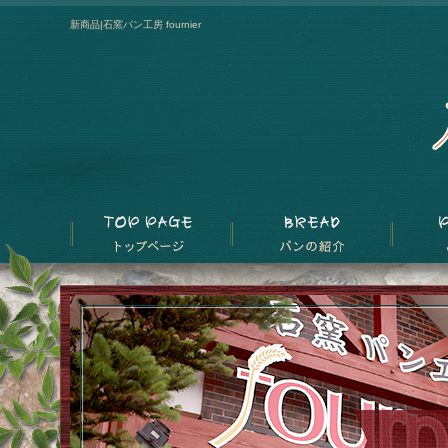
新商品|石窯パン工房 fournier