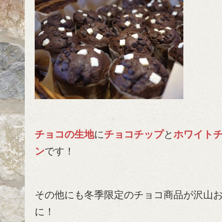
チョコの生地
に
チョコチップ
と
ホワイト
ン
です！
その他にも冬季限定のチョコ商品が沢山
に！